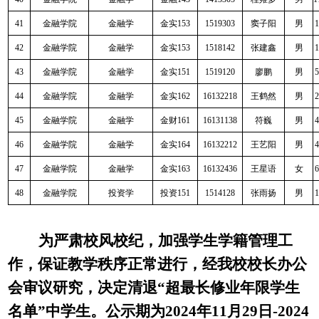
41
金融学院
金融学
金实
153
1519303
窦子阳
男
1
42
金融学院
金融学
金实
153
1518142
张建鑫
男
1
43
金融学院
金融学
金实
151
1519120
廖鹏
男
5
44
金融学院
金融学
金实
162
16132218
王鹤然
男
2
45
金融学院
金融学
金财
161
16131138
符巍
男
4
46
金融学院
金融学
金实
164
16132212
王艺阳
男
4
47
金融学院
金融学
金实
163
16132436
王星语
女
6
48
金融学院
投资学
投资
151
1514128
张雨扬
男
1
为严肃校风校纪，加强学生学籍管理工
作，保证教学秩序正常进行，经我校校长办公
会审议研究，决定清退
“
超最长修业年限学生
名单
”中学生。
公示期为
2024年11月29日-2024