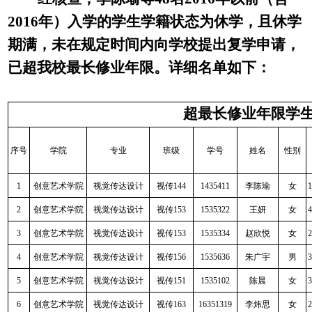
2016年）
入学的学生学籍状态为休学，且休学
期满，未在规定时间内向学校提出复学申请，
已超我校最长修业年限。详细名单如下：
超最长修业年限学
序号
学院
专业
班级
学号
姓名
性别
1
创意艺术学院
视觉传达设计
视传
144
1435411
李陈瑜
女
1
2
创意艺术学院
视觉传达设计
视传
153
1535322
王妍
女
4
3
创意艺术学院
视觉传达设计
视传
153
1535334
赵欣悦
女
2
4
创意艺术学院
视觉传达设计
视传
156
1535636
朱广宇
男
3
5
创意艺术学院
视觉传达设计
视传
151
1535102
陈晨
女
3
6
创意艺术学院
视觉传达设计
视传
163
16351319
李炜思
女
2