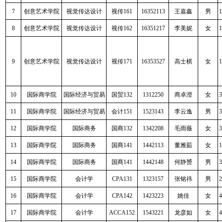
7
创意艺术学院
视觉传达设计
视传
161
16352113
王嘉鑫
男
1
8
创意艺术学院
视觉传达设计
视传
162
16351217
李美妮
女
1
9
创意艺术学院
视觉传达设计
视传
171
16353527
高士棋
女
1
10
国际商学院
国际经济与贸易
国贸
132
1312250
商卓澄
女
3
11
国际商学院
国际经济与贸易
会计
151
1523143
李云逸
男
3
12
国际商学院
国际商务
国商
132
1342208
毛雨薇
女
3
13
国际商学院
国际商务
国商
141
1442113
董雅茹
女
1
14
国际商学院
国际商务
国商
141
1442148
何静赟
男
3
15
国际商学院
会计学
CPA131
1323157
张铭祎
男
2
16
国际商学院
会计学
CPA142
1423223
姚佳
女
4
17
国际商学院
会计学
ACCA152
1543221
龙彦如
女
4