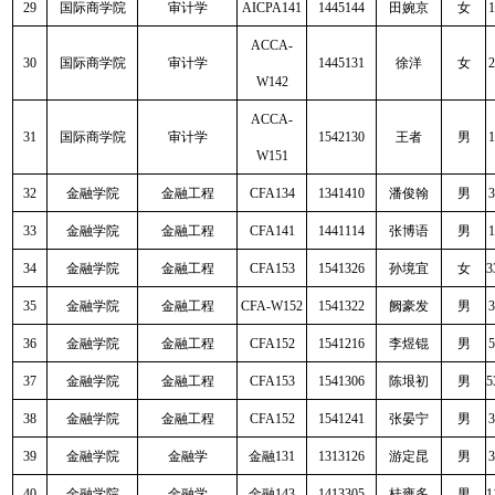
29
国际商学院
审计学
AICPA141
1445144
田婉京
女
1
ACCA-
30
国际商学院
审计学
1445131
徐洋
女
2
W142
ACCA-
31
国际商学院
审计学
1542130
王者
男
1
W151
32
金融学院
金融工程
CFA134
1341410
潘俊翰
男
3
33
金融学院
金融工程
CFA141
1441114
张博语
男
1
34
金融学院
金融工程
CFA153
1541326
孙境宜
女
3
35
金融学院
金融工程
CFA-W152
1541322
阙豪发
男
3
36
金融学院
金融工程
CFA152
1541216
李煜锟
男
5
37
金融学院
金融工程
CFA153
1541306
陈垠初
男
5
38
金融学院
金融工程
CFA152
1541241
张晏宁
男
3
39
金融学院
金融学
金融
131
1313126
游定昆
男
3
40
金融学院
金融学
金融
143
1413305
桂雍多
男
1