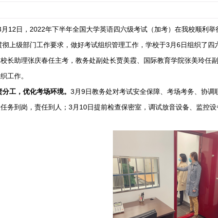
3
月
1
2
日，
2022年下半年全国大学英语四六级考试
（
加考
）
在我校顺利举
贯彻上级部门工作要求，做好考试组织管理工作，
学校于
3月6日组织了
由
校长助理张庆春
任主考，
教务处副处长贾美霞
、
国际教育学院张美玲
任
组织工作。
责分工
，
优化
考场环境。
3月9日
教务处
对
考试
安全保障、考场考务、协调
置
任务到岗，责任到人
；
3月10日
提前检查保密室
，
调试
放音
设备、监控设