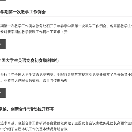
本学期第一次教学工作例会
学期第一次教学工作例会教务处召开了年春季学期第一次教学工作例会。各系部教学主
处长对新学期的教学管理工作提出了要求：开
年全国大学生英语竞赛初赛顺利举行
利举行了年全国大学生英语竞赛初赛。学院领导非常重视本次竞赛并成立了考务领导小
求。竞赛当天副院长韩效宥、语言与传播系教
卓越、创新合作”活动拉开序幕
开追求卓越、创新合作工作研讨会俞爱群老师做了主题发言会议由教务处处长高丽华主
言中介绍了自己本职工作的基本情况并结合教