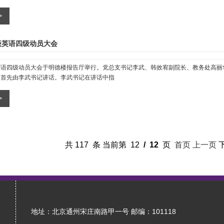
级英语四级动员大会
英语四级动员大会于明德楼报告厅举行。党总支书记李武、韩效宥副院长、教务处高丽
议首先由李武书记讲话。李武书记在讲话中指
共
117
条 当前第
12
/
12
页
首页
上一页
地址：北京通州宋庄南路甲一号 邮编：101118
京ICP备