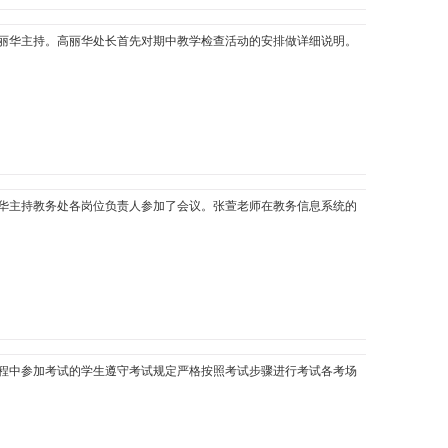
丽华主持。高丽华处长首先对期中教学检查活动的安排做详细说明。
华主持教务处各岗位负责人参加了会议。张萱老师在教务信息系统的
程中参加考试的学生遵守考试规定严格按照考试步骤进行考试各考场