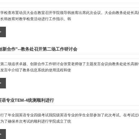
教学检查布置动员大会在教室召开学院领导韩效宥出席此次会议。大会由教务处处长高
院长韩效宥对教学检查活动进行工作指示。韩
创新合作”--教务处召开第二场工作研讨会
开第二场追求卓越、创新合作工作研讨会张萱老师做了主题发言会议由教务处处长高丽
题发言中介绍了教务信息系统的使用流程和使
英语专业TEM-4统测顺利进行
进行了年全国英语专业四级考试我院级英语专业的学生全部参加了此次考试。在考试过
悉为了确保本次考试的顺利进行学院成立了统